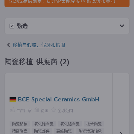
立即成為供應商，提升企業能見度>> 點此發布資訊
甄选
移植与假肢、假牙和假眼
陶瓷移植 供應商 (2)
BCE Special Ceramics GmbH
生产厂家
德国
全球范围
陶瓷移植
氧化锆陶瓷
氧化铝陶瓷
技术陶瓷
精密陶瓷
陶瓷部件
高级陶瓷
陶瓷滑动轴承