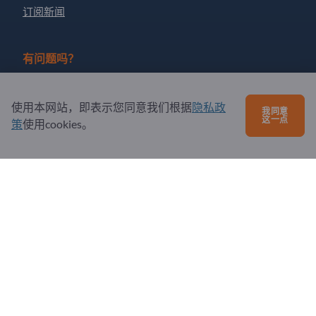
订阅新闻
有问题吗？
问题和回答
使用本网站，即表示您同意我们根据
隐私政
我同意
我们提供的服务
这一点
策
使用cookies。
关于我们
给Exportpages发送消息
Exportpages International Network
Exportpages International GmbH
Becker-Göring-Straße 15
76307 Karlsbad
Germany