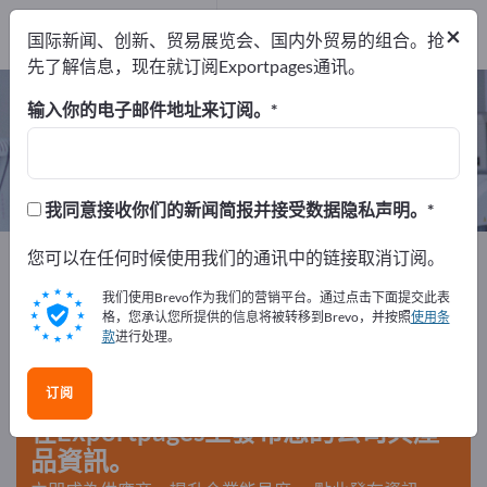
出口商
2
×
国际新闻、创新、贸易展览会、国内外贸易的组合。抢
制造商
2
先了解信息，现在就订阅Exportpages通讯。
陶瓷移植 – 查找制造商和供应商
输入你的电子邮件地址来订阅。
出口商
制造商
2
2
我同意接收你们的新闻简报并接受数据隐私声明。
Exportpages
您可以在任何时候使用我们的通讯中的链接取消订阅。
医学与实验室
移植与假肢、假牙和假眼
陶瓷移植
我们使用Brevo作为我们的营销平台。通过点击下面提交此表
格，您承认您所提供的信息将被转移到Brevo，并按照
使用条
款
进行处理。
在Exportpages免費刊登廣告！
需求 – 供應 – 二手商品 – 商業聯繫 >> 由此開始
订阅
在Exportpages上發布您的公司與產
品資訊。