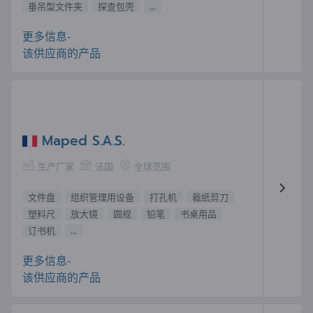
垂吊型文件夹
探查包壳
...
更多信息-
该供应商的产品
Maped S.A.S.
生产厂家
法国
全球范围
文件盘
组织管理用设备
打孔机
裁纸剪刀
塑料尺
放大镜
圆规
铅笔
书桌用品
订书机
...
更多信息-
该供应商的产品