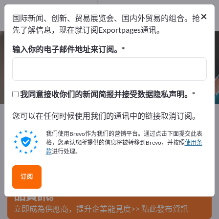
制造商
5
×
国际新闻、创新、贸易展览会、国内外贸易的组合。抢
经销商
1
先了解信息，现在就订阅Exportpages通讯。
文件盘 – 查找制造商和供应商
输入你的电子邮件地址来订阅。
出口商
制造商
经销商
6
5
1
我同意接收你们的新闻简报并接受数据隐私声明。
Exportpages
您可以在任何时候使用我们的通讯中的链接取消订阅。
办公用品
办公用品
文件盘
我们使用Brevo作为我们的营销平台。通过点击下面提交此表
在Exportpages免費刊登廣告！
格，您承认您所提供的信息将被转移到Brevo，并按照
使用条
款
进行处理。
需求 – 供應 – 二手商品 – 商業聯繫 >> 由此開始
订阅
在Exportpages上發布您的公司與產
品資訊。
立即成為供應商，提升企業能見度>> 點此發布資訊