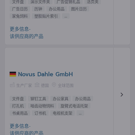
文件盘
演示文件夹
广告促销礼品
活页夹
广告日历
历钟
办公用品
图片日历
家兔饲料
塑胶贴片索引
...
更多信息-
该供应商的产品
Novus Dahle GmbH
生产厂家
德国
全球范围
文件盘
铆钉工具
办公家具
办公用品
打孔机
啮齿动物饲料
旋臂式电话托架
书桌用品
订书机
电视机支架
...
更多信息-
该供应商的产品