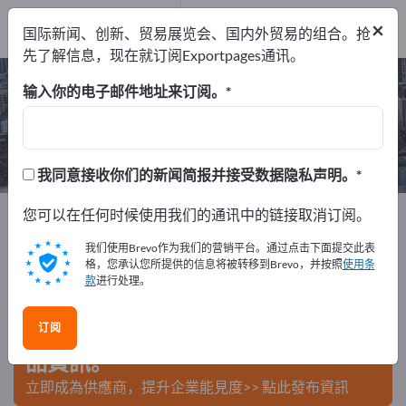
出口商
1
×
国际新闻、创新、贸易展览会、国内外贸易的组合。抢
服务提供商
1
先了解信息，现在就订阅Exportpages通讯。
报关 – 查找制造商和供应商
输入你的电子邮件地址来订阅。
出口商
服务提供商
1
1
我同意接收你们的新闻简报并接受数据隐私声明。
Exportpages
您可以在任何时候使用我们的通讯中的链接取消订阅。
商务服务
报关
我们使用Brevo作为我们的营销平台。通过点击下面提交此表
在Exportpages免費刊登廣告！
格，您承认您所提供的信息将被转移到Brevo，并按照
使用条
款
进行处理。
需求 – 供應 – 二手商品 – 商業聯繫 >> 由此開始
订阅
在Exportpages上發布您的公司與產
品資訊。
立即成為供應商，提升企業能見度>> 點此發布資訊