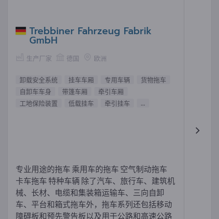
Trebbiner Fahrzeug Fabrik
GmbH
生产厂家
德国
欧洲
卸载安全系统
挂车车厢
专用车辆
货物拖车
自卸车车身
带篷车厢
牵引车厢
工地保险装置
低载挂车
牵引挂车
...
专业用途的拖车 乘用车的拖车 空气制动拖车
卡车拖车 特种车辆 除了汽车、旅行车、建筑机
械、长材、电缆和集装箱运输车、三向自卸
车、平台和箱式拖车外，拖车系列还包括移动
障碍板和预先警告板以及用于公路和高速公路