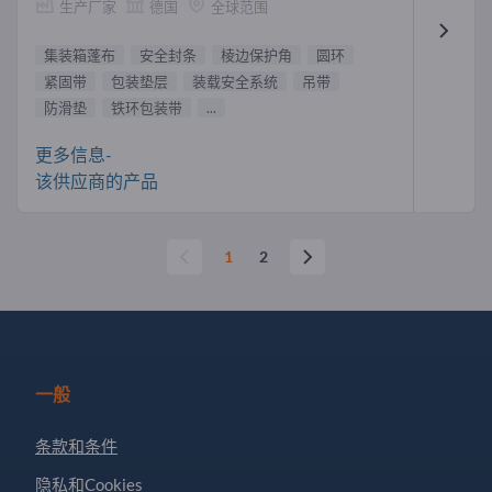
生产厂家
德国
全球范围
集装箱蓬布
安全封条
棱边保护角
圆环
紧固带
包装垫层
装载安全系统
吊带
防滑垫
铁环包装带
...
更多信息-
该供应商的产品
1
2
一般
条款和条件
隐私和Cookies