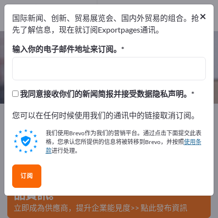
出口商
17
×
国际新闻、创新、贸易展览会、国内外贸易的组合。抢
制造商
17
先了解信息，现在就订阅Exportpages通讯。
卸载安全系统 – 查找制造商和供应商
输入你的电子邮件地址来订阅。
出口商
制造商
17
17
我同意接收你们的新闻简报并接受数据隐私声明。
Exportpages
您可以在任何时候使用我们的通讯中的链接取消订阅。
运输与包装
卸载安全系统
我们使用Brevo作为我们的营销平台。通过点击下面提交此表
在Exportpages免費刊登廣告！
格，您承认您所提供的信息将被转移到Brevo，并按照
使用条
款
进行处理。
需求 – 供應 – 二手商品 – 商業聯繫 >> 由此開始
订阅
在Exportpages上發布您的公司與產
品資訊。
立即成為供應商，提升企業能見度>> 點此發布資訊