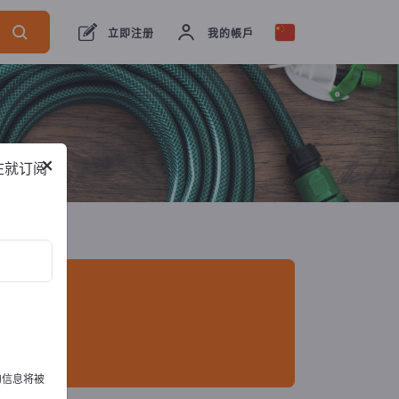
出口商
1
制造商
1
立即注册
我的帳戶
×
在就订阅
的信息将被