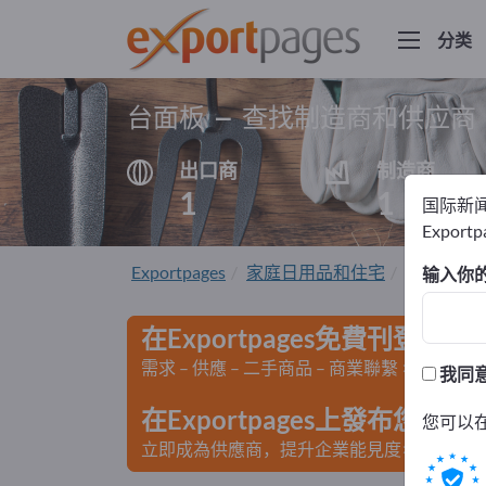
分类
台面板 – 查找制造商和供应商
出口商
制造商
1
1
国际新
Export
Exportpages
家庭日用品和住宅
Kitchen e
输入你
在Exportpages免費刊登廣告
需求 – 供應 – 二手商品 – 商業聯繫 >> 由此開
我同
在Exportpages上發布您
您可以
立即成為供應商，提升企業能見度>> 點此發