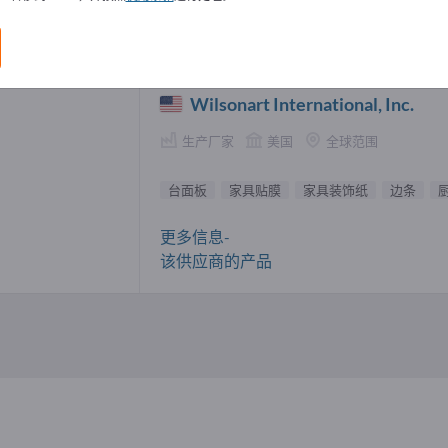
板 供應商 (1)
Wilsonart International, Inc.
生产厂家
美国
全球范围
台面板
家具贴膜
家具装饰纸
边条
更多信息-
该供应商的产品