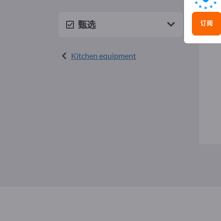
台面
甄选
订阅
Kitchen equipment