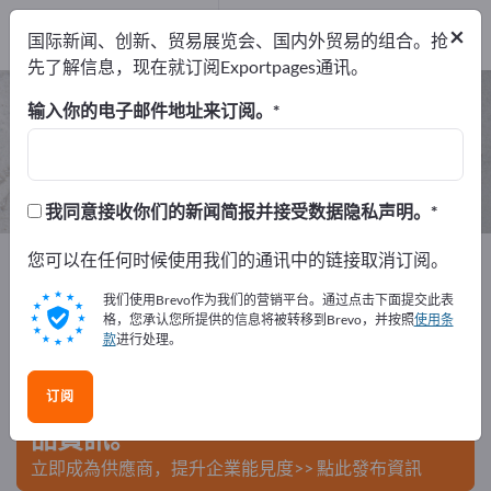
出口商
1
×
国际新闻、创新、贸易展览会、国内外贸易的组合。抢
制造商
1
先了解信息，现在就订阅Exportpages通讯。
花店用品 – 查找制造商和供应商
输入你的电子邮件地址来订阅。
出口商
制造商
1
1
我同意接收你们的新闻简报并接受数据隐私声明。
Exportpages
您可以在任何时候使用我们的通讯中的链接取消订阅。
原材料＆物料
商业消耗品
花店用品
我们使用Brevo作为我们的营销平台。通过点击下面提交此表
在Exportpages免費刊登廣告！
格，您承认您所提供的信息将被转移到Brevo，并按照
使用条
款
进行处理。
需求 – 供應 – 二手商品 – 商業聯繫 >> 由此開始
订阅
在Exportpages上發布您的公司與產
品資訊。
立即成為供應商，提升企業能見度>> 點此發布資訊