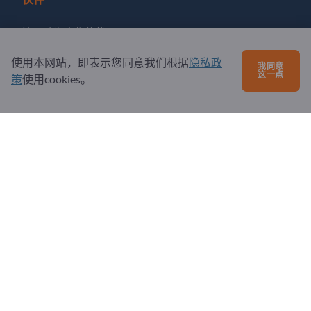
注册成为合作伙伴
订阅新闻
使用本网站，即表示您同意我们根据
隐私政
我同意
这一点
策
使用cookies。
有问题吗？
问题和回答
我们提供的服务
关于我们
给Exportpages发送消息
Exportpages International Network
Exportpages International GmbH
Becker-Göring-Straße 15