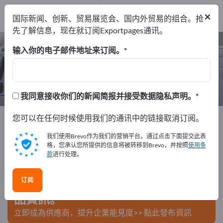
出口商
1
×
国际新闻、创新、贸易展览会、国内外贸易的组合。抢
制造商
1
先了解信息，现在就订阅Exportpages通讯。
船拖车 – 查找制造商和供应商
输入你的电子邮件地址来订阅。
出口商
制造商
1
1
我同意接收你们的新闻简报并接受数据隐私声明。
Exportpages
您可以在任何时候使用我们的通讯中的链接取消订阅。
车辆
商务车
货物拖车
船拖车
我们使用Brevo作为我们的营销平台。通过点击下面提交此表
在Exportpages免費刊登廣告！
格，您承认您所提供的信息将被转移到Brevo，并按照
使用条
款
进行处理。
需求 – 供應 – 二手商品 – 商業聯繫 >> 由此開始
订阅
在Exportpages上發布您的公司與產
品資訊。
立即成為供應商，提升企業能見度>> 點此發布資訊