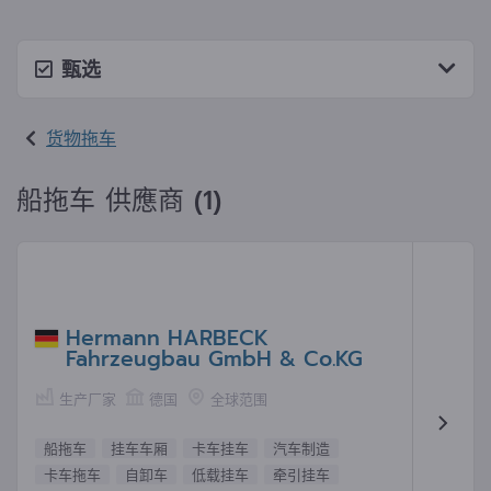
甄选
货物拖车
船拖车 供應商 (1)
Hermann HARBECK
Fahrzeugbau GmbH & Co.KG
生产厂家
德国
全球范围
船拖车
挂车车厢
卡车挂车
汽车制造
卡车拖车
自卸车
低载挂车
牵引挂车