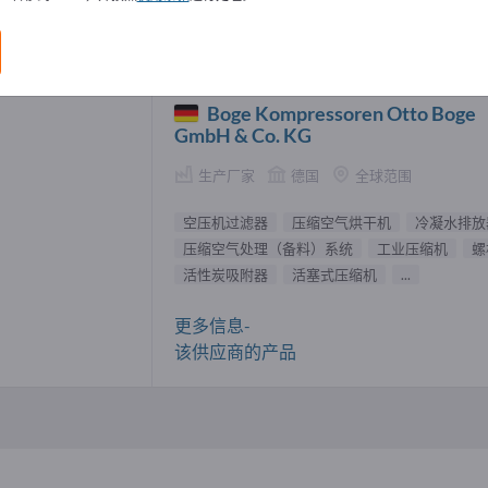
机过滤器 供應商 (1)
Boge Kompressoren Otto Boge
GmbH & Co. KG
生产厂家
德国
全球范围
空压机过滤器
压缩空气烘干机
冷凝水排放
压缩空气处理（备料）系统
工业压缩机
螺
活性炭吸附器
活塞式压缩机
...
更多信息-
该供应商的产品