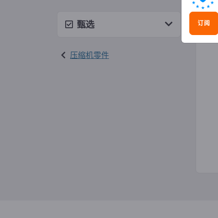
空压
甄选
订阅
压缩机零件