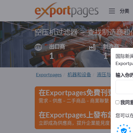
分类
空压机过滤器 – 查找制造商和
出口商
制造商
1
1
国际新
Export
Exportpages
机器和设备
液压与气动技术
输入你
在Exportpages免費刊登廣告
需求 – 供應 – 二手商品 – 商業聯繫 >> 由此開
我同
在Exportpages上發布您
您可以
立即成為供應商，提升企業能見度>> 點此發