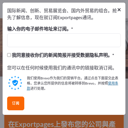
服务提供商
1
×
国际新闻、创新、贸易展览会、国内外贸易的组合。抢
经销商
1
先了解信息，现在就订阅Exportpages通讯。
花园配件 – 查找制造商和供应商
输入你的电子邮件地址来订阅。
出口商
制造商
服务提供商
30
28
1
我同意接收你们的新闻简报并接受数据隐私声明。
经销商
1
您可以在任何时候使用我们的通讯中的链接取消订阅。
我们使用Brevo作为我们的营销平台。通过点击下面提交此表
格，您承认您所提供的信息将被转移到Brevo，并按照
使用条
Exportpages
家庭日用品和住宅
花园配件
款
进行处理。
在Exportpages免費刊登廣告！
订阅
需求 – 供應 – 二手商品 – 商業聯繫 >> 由此開始
在Exportpages上發布您的公司與產