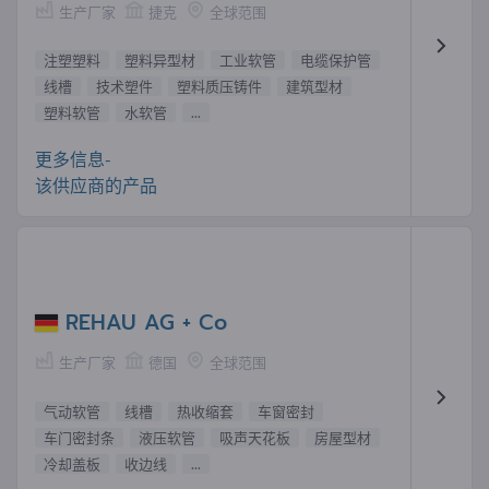
生产厂家
捷克
全球范围
注塑塑料
塑料异型材
工业软管
电缆保护管
线槽
技术塑件
塑料质压铸件
建筑型材
塑料软管
水软管
...
更多信息-
该供应商的产品
REHAU AG + Co
生产厂家
德国
全球范围
气动软管
线槽
热收缩套
车窗密封
车门密封条
液压软管
吸声天花板
房屋型材
冷却盖板
收边线
...