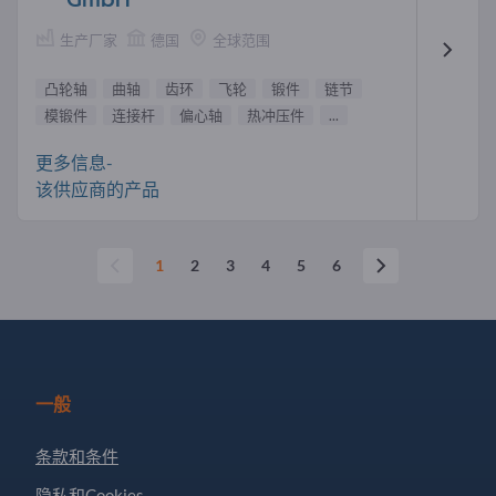
生产厂家
德国
全球范围
凸轮轴
曲轴
齿环
飞轮
锻件
链节
模锻件
连接杆
偏心轴
热冲压件
...
更多信息-
该供应商的产品
1
2
3
4
5
6
一般
条款和条件
隐私和Cookies