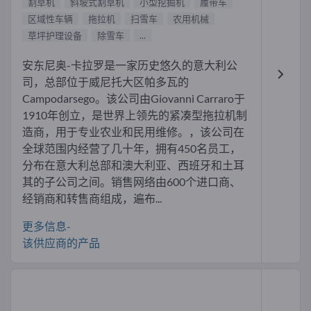
割草机
斜坡式割草机
小型挖掘机
履带车
区域性车辆
拖拉机
扫雪车
农用机械
草坪护理设备
除雪车
...
安东尼奥-卡拉罗是一家历史悠久的意大利公
司，总部位于威尼托大区帕多瓦的
Campodarsego。该公司由Giovanni Carraro于
1910年创立，是世界上领先的紧凑型拖拉机制
造商，用于专业农业和民用维修。，该公司在
全球范围内经营了几十年，拥有450名员工，
分布在意大利总部和澳大利亚、西班牙和土耳
其的子公司之间。销售网络由600个进口商、
经销商和转售商组成，遍布...
更多信息-
该供应商的产品