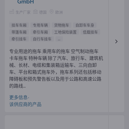
GmbH
生产厂家
德国
欧洲
挂车车厢
专用车辆
货物拖车
自卸车车身
带篷车厢
牵引车厢
工地保险装置
低载挂车
牵引挂车
自行车挂车
...
专业用途的拖车 乘用车的拖车 空气制动拖车
卡车拖车 特种车辆 除了汽车、旅行车、建筑机
械、长材、电缆和集装箱运输车、三向自卸
车、平台和箱式拖车外，拖车系列还包括移动
障碍板和预先警告板以及用于公路和高速公路
的路线...
更多信息-
该供应商的产品