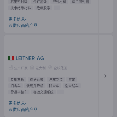
石墨密封垫
气缸盖垫
密封材料
法兰密封圈
技术绝缘材料
绝缘胶带
...
更多信息-
该供应商的产品
LEITNER AG
生产厂家
意大利
全球范围
专用车辆
输送系统
汽车制造
雪砲
扫雪车
装载升降机
除雪车
滑雪缆车
雪道平整车
客运交通系统
...
更多信息-
该供应商的产品