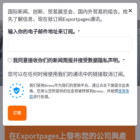
制造商
189
经销商
4
×
国际新闻、创新、贸易展览会、国内外贸易的组合。抢
服务提供商
2
先了解信息，现在就订阅Exportpages通讯。
车辆 – 查找制造商和供应商
输入你的电子邮件地址来订阅。
出口商
制造商
经销商
195
189
4
我同意接收你们的新闻简报并接受数据隐私声明。
服务提供商
2
您可以在任何时候使用我们的通讯中的链接取消订阅。
我们使用Brevo作为我们的营销平台。通过点击下面提交此表
格，您承认您所提供的信息将被转移到Brevo，并按照
使用条
Exportpages
车辆
款
进行处理。
在Exportpages免費刊登廣告！
订阅
需求 – 供應 – 二手商品 – 商業聯繫 >> 由此開始
在Exportpages上發布您的公司與產