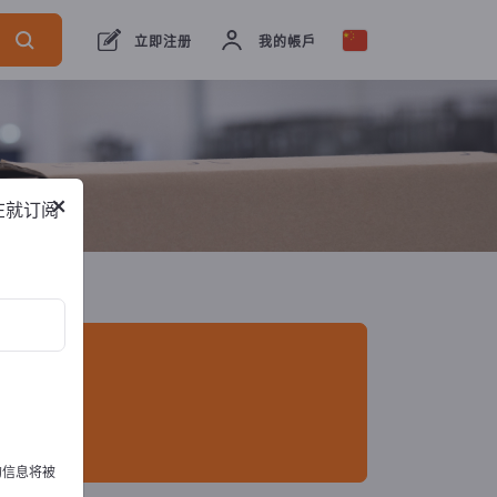
出口商
2
制造商
2
立即注册
我的帳戶
×
在就订阅
的信息将被