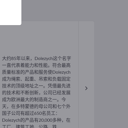
大约85年以来，Dolezych这个名字
一直代表着能力和性能。符合最高
质量标准的产品和服务使Dolezych
成为绳索、起重、吊索和负载固定
技术的顶级地址之一。凭借最先进
的技术和不断创新，公司已经发展
成为欧洲最大的制造商之一。今
天，在多特蒙德的母公司和七个外
国子公司有超过650名员工：
Dolezych的产品有20,000多种，在
工厂、建筑工地、公路、铁...