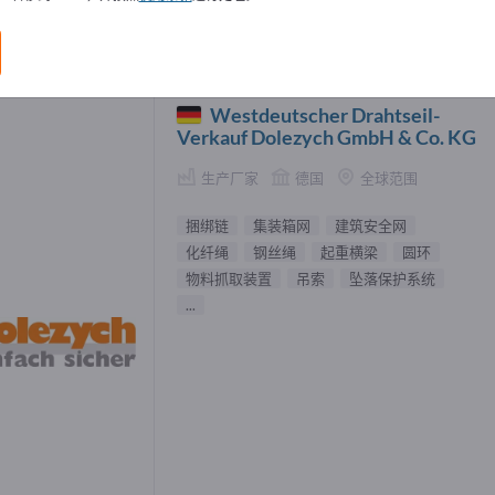
链 供應商 (2)
Westdeutscher Drahtseil-
Verkauf Dolezych GmbH & Co. KG
生产厂家
德国
全球范围
捆绑链
集装箱网
建筑安全网
化纤绳
钢丝绳
起重横梁
圆环
物料抓取装置
吊索
坠落保护系统
...