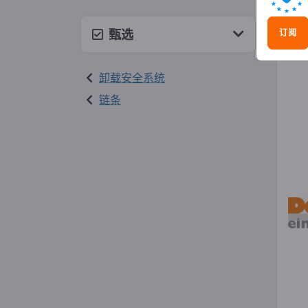
捆绑
甄选
订阅
卸载安全系统
链条