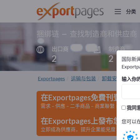
分类
捆绑链 – 查找制造商和供应商
出口商
制造商
2
2
国际新
Export
Exportpages
运输与包装
卸载安全系统
输入你
在Exportpages免費刊登廣告
需求 – 供應 – 二手商品 – 商業聯繫 >> 由此開
我同
在Exportpages上發布您
您可以
立即成為供應商，提升企業能見度>> 點此發