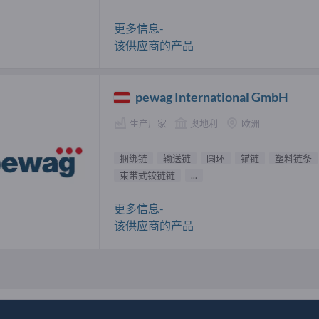
更多信息-
该供应商的产品
pewag International GmbH
生产厂家
奥地利
欧洲
捆绑链
输送链
圆环
锚链
塑料链条
束带式铰链链
...
更多信息-
该供应商的产品