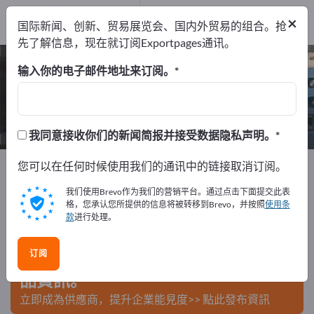
出口商
1
×
国际新闻、创新、贸易展览会、国内外贸易的组合。抢
制造商
1
先了解信息，现在就订阅Exportpages通讯。
扁电缆 – 查找制造商和供应商
输入你的电子邮件地址来订阅。
出口商
制造商
1
1
我同意接收你们的新闻简报并接受数据隐私声明。
Exportpages
您可以在任何时候使用我们的通讯中的链接取消订阅。
电气工程
电缆与电线
扁电缆
我们使用Brevo作为我们的营销平台。通过点击下面提交此表
在Exportpages免費刊登廣告！
格，您承认您所提供的信息将被转移到Brevo，并按照
使用条
款
进行处理。
需求 – 供應 – 二手商品 – 商業聯繫 >> 由此開始
订阅
在Exportpages上發布您的公司與產
品資訊。
立即成為供應商，提升企業能見度>> 點此發布資訊