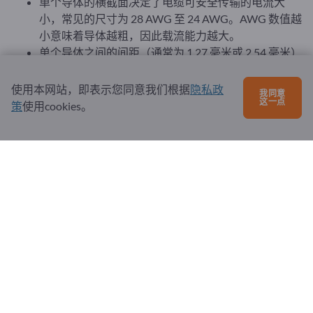
单个导体的横截面决定了电缆可安全传输的电流大
小，常见的尺寸为 28 AWG 至 24 AWG。AWG 数值越
小意味着导体越粗，因此载流能力越大。
单个导体之间的间距（通常为 1.27 毫米或 2.54 毫米）
应与所用连接器相匹配。
铜具有良好的导电性，因此是最常用的材料，但有时
使用本网站，即表示您同意我们根据
隐私政
我同意
也会使用铜包铝（CCA）。
这一点
策
使用cookies。
绝缘材料应符合环境要求（如耐温性、柔韧性）。常
见的是聚氯乙烯，但也有聚四氟乙烯等耐高温材料。
注意指定的温度范围，尤其是在极端温度环境下使用
电缆时。
在要求苛刻的环境中使用时，电缆应能防潮、防化学
腐蚀或抗机械应力。
如果电缆需要经常移动或弯曲，则应具有较高的柔韧
性，以防止断裂或损坏。
屏蔽对于需要尽量减少电磁干扰的应用非常重要。不
过，带状电缆通常是非屏蔽的，因为它们通常用于内
部连接，而内部连接对干扰的敏感性较低。
电缆应与所用的连接器相匹配。IDC 连接器是带状电