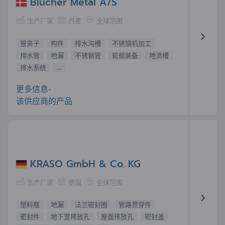
Blücher Metal A/S
生产厂家
丹麦
全球范围
管夹子
构件
排水沟槽
不锈钢机加工
排水管
地漏
不锈钢管
轮船装备
地流槽
排水系统
...
更多信息-
该供应商的产品
KRASO GmbH & Co. KG
生产厂家
德国
全球范围
塑料瓶
地漏
法兰密封圈
管路贯穿件
密封件
地下室排放孔
屋面排放孔
密封盖