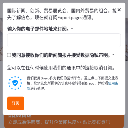
出口商
5
×
国际新闻、创新、贸易展览会、国内外贸易的组合。抢
制造商
5
先了解信息，现在就订阅Exportpages通讯。
渠道建设 – 查找制造商和供应商
输入你的电子邮件地址来订阅。
出口商
制造商
5
5
我同意接收你们的新闻简报并接受数据隐私声明。
Exportpages
您可以在任何时候使用我们的通讯中的链接取消订阅。
建筑行业
土木工程
渠道建设
我们使用Brevo作为我们的营销平台。通过点击下面提交此表
在Exportpages免費刊登廣告！
格，您承认您所提供的信息将被转移到Brevo，并按照
使用条
款
进行处理。
需求 – 供應 – 二手商品 – 商業聯繫 >> 由此開始
订阅
在Exportpages上發布您的公司與產
品資訊。
立即成為供應商，提升企業能見度>> 點此發布資訊