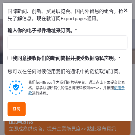
出口商
2
×
国际新闻、创新、贸易展览会、国内外贸易的组合。抢
制造商
2
先了解信息，现在就订阅Exportpages通讯。
木托盘 – 查找制造商和供应商
输入你的电子邮件地址来订阅。
出口商
制造商
2
2
我同意接收你们的新闻简报并接受数据隐私声明。
Exportpages
您可以在任何时候使用我们的通讯中的链接取消订阅。
运输与包装
托盘
木托盘
我们使用Brevo作为我们的营销平台。通过点击下面提交此表
在Exportpages免費刊登廣告！
格，您承认您所提供的信息将被转移到Brevo，并按照
使用条
款
进行处理。
需求 – 供應 – 二手商品 – 商業聯繫 >> 由此開始
订阅
在Exportpages上發布您的公司與產
品資訊。
立即成為供應商，提升企業能見度>> 點此發布資訊