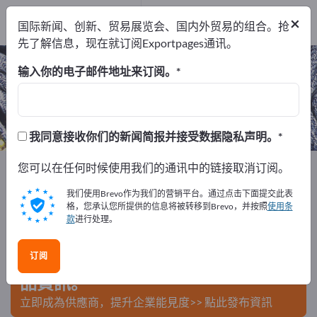
出口商
4
×
国际新闻、创新、贸易展览会、国内外贸易的组合。抢
制造商
4
先了解信息，现在就订阅Exportpages通讯。
棉布 – 查找制造商和供应商
输入你的电子邮件地址来订阅。
出口商
制造商
4
4
我同意接收你们的新闻简报并接受数据隐私声明。
Exportpages
您可以在任何时候使用我们的通讯中的链接取消订阅。
纺织品
服装面料
棉布
我们使用Brevo作为我们的营销平台。通过点击下面提交此表
在Exportpages免費刊登廣告！
格，您承认您所提供的信息将被转移到Brevo，并按照
使用条
款
进行处理。
需求 – 供應 – 二手商品 – 商業聯繫 >> 由此開始
订阅
在Exportpages上發布您的公司與產
品資訊。
立即成為供應商，提升企業能見度>> 點此發布資訊