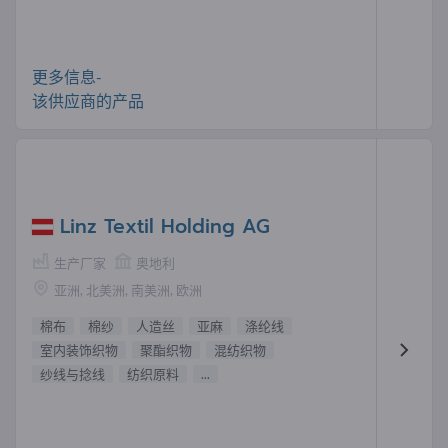
更多信息-
该供应商的产品
Linz Textil Holding AG
生产厂家
奥地利
亚洲, 北美洲, 南美洲, 欧洲
棉布
棉纱
人造丝
亚麻
涤纶线
室内装饰织物
聚酯织物
混纺织物
纱线与捻线
纺织原料
...