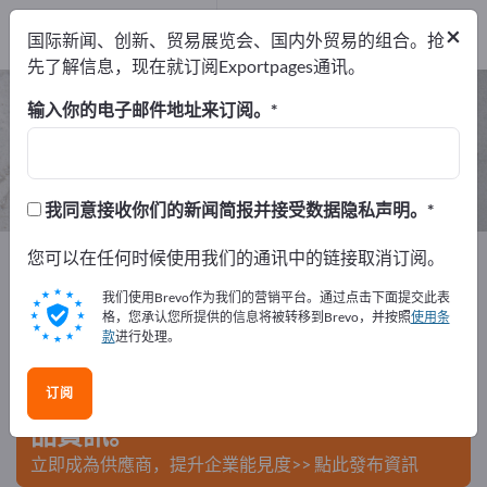
制造商
1
×
国际新闻、创新、贸易展览会、国内外贸易的组合。抢
经销商
1
先了解信息，现在就订阅Exportpages通讯。
养蜂用品 – 查找制造商和供应商
输入你的电子邮件地址来订阅。
出口商
制造商
经销商
2
1
1
我同意接收你们的新闻简报并接受数据隐私声明。
Exportpages
您可以在任何时候使用我们的通讯中的链接取消订阅。
原材料＆物料
商业消耗品
养蜂用品
我们使用Brevo作为我们的营销平台。通过点击下面提交此表
在Exportpages免費刊登廣告！
格，您承认您所提供的信息将被转移到Brevo，并按照
使用条
款
进行处理。
需求 – 供應 – 二手商品 – 商業聯繫 >> 由此開始
订阅
在Exportpages上發布您的公司與產
品資訊。
立即成為供應商，提升企業能見度>> 點此發布資訊