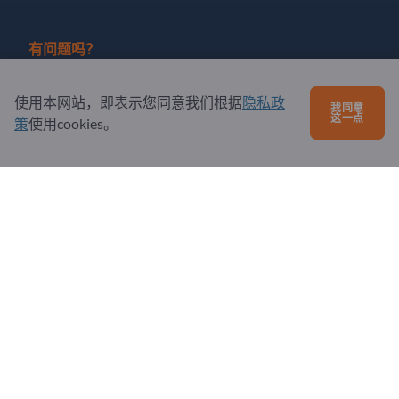
有问题吗？
问题和回答
使用本网站，即表示您同意我们根据
隐私政
我同意
这一点
我们提供的服务
策
使用cookies。
关于我们
给Exportpages发送消息
Exportpages International Network
Exportpages International GmbH
Becker-Göring-Straße 15
76307 Karlsbad
Germany