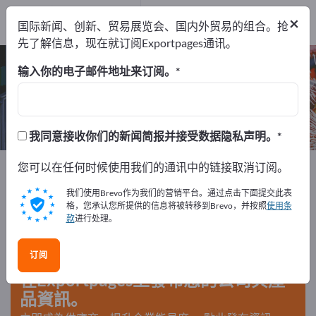
出口商
6
×
国际新闻、创新、贸易展览会、国内外贸易的组合。抢
制造商
6
先了解信息，现在就订阅Exportpages通讯。
液压装置 – 查找制造商和供应商
输入你的电子邮件地址来订阅。
出口商
制造商
6
6
我同意接收你们的新闻简报并接受数据隐私声明。
Exportpages
您可以在任何时候使用我们的通讯中的链接取消订阅。
机器和设备
液压与气动技术
液压装置
我们使用Brevo作为我们的营销平台。通过点击下面提交此表
格，您承认您所提供的信息将被转移到Brevo，并按照
使用条
款
进行处理。
在Exportpages免費刊登廣告！
需求 – 供應 – 二手商品 – 商業聯繫 >> 由此開始
订阅
在Exportpages上發布您的公司與產
品資訊。