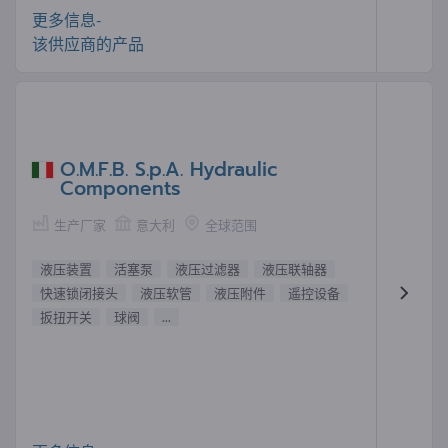
更多信息-
该供应商的产品
O.M.F.B. S.p.A. Hydraulic
Components
生产厂家
意大利
全球范围
液压装置
活塞泵
液压过滤器
液压联轴器
快速锁闭接头
液压软管
液压附件
遥控设备
扳扭开关
球阀
...