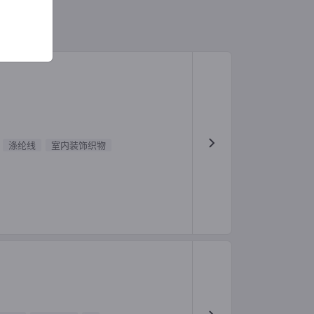
涤纶线
室内装饰织物