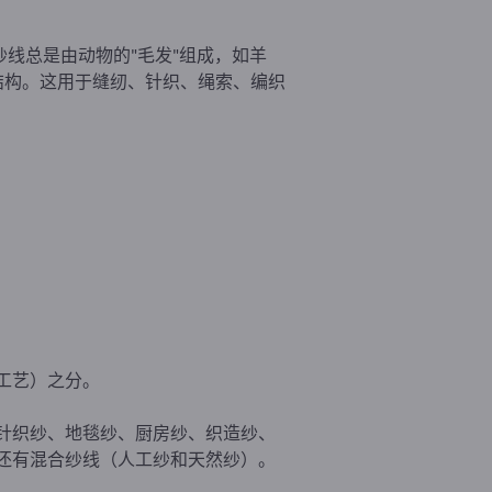
线总是由动物的"毛发"组成，如羊
长结构。这用于缝纫、针织、绳索、编织
工艺）之分。
针织纱、地毯纱、厨房纱、织造纱、
还有混合纱线（人工纱和天然纱）。