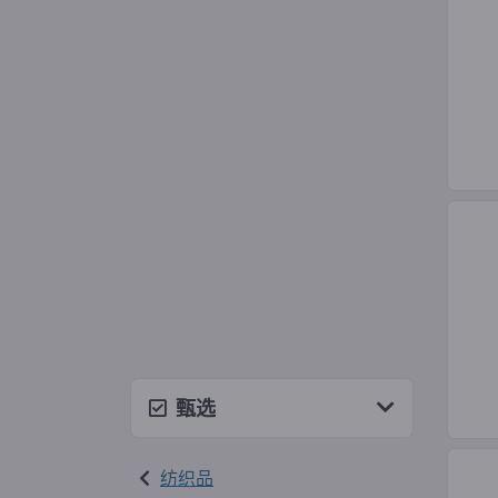
甄选
纺织品