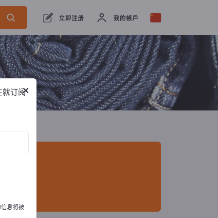
口商
21
制造商
19
经销商
2
立即注册
我的帳戶
×
在就订阅
的信息将被