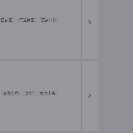
墨密封垫
气缸盖垫
密封材料
轮船装备
绳梯
索具卡头