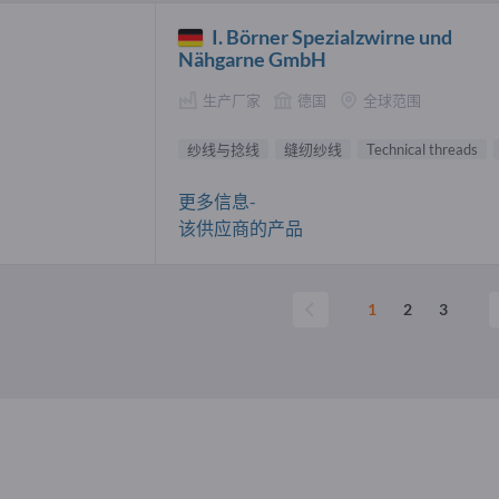
I. Börner Spezialzwirne und
Nähgarne GmbH
生产厂家
德国
全球范围
纱线与捻线
缝纫纱线
Technical threads
更多信息-
该供应商的产品
1
2
3