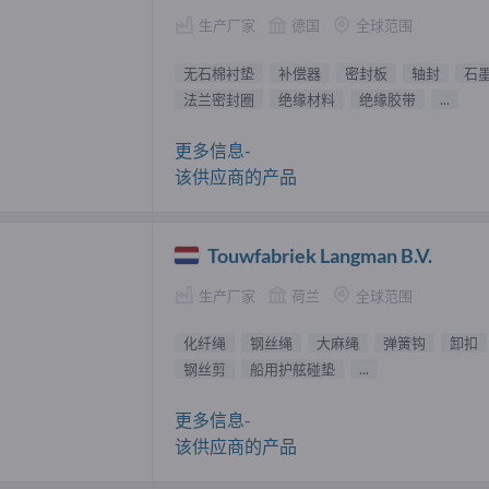
生产厂家
德国
全球范围
无石棉衬垫
补偿器
密封板
轴封
石
法兰密封圈
绝缘材料
绝缘胶带
...
更多信息-
该供应商的产品
Touwfabriek Langman B.V.
生产厂家
荷兰
全球范围
化纤绳
钢丝绳
大麻绳
弹簧钩
卸扣
钢丝剪
船用护舷碰垫
...
更多信息-
该供应商的产品