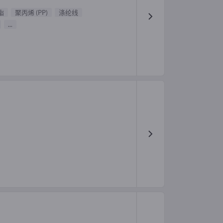
酯
聚丙烯 (PP)
涤纶线
...