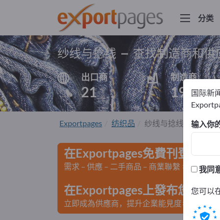
分类
纱线与捻线 – 查找制造商和供
出口商
制造商
21
19
国际新
Export
Exportpages
纺织品
纱线与捻线
输入你
在Exportpages免費刊登廣告
需求 – 供應 – 二手商品 – 商業聯繫 >> 由此開
我同
在Exportpages上發布您
您可以
立即成為供應商，提升企業能見度>> 點此發