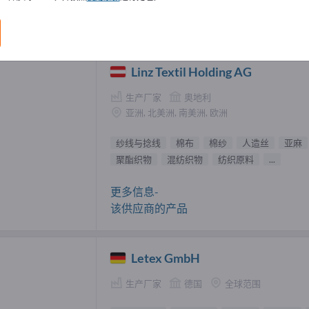
与捻线 供應商 (21)
Linz Textil Holding AG
生产厂家
奥地利
亚洲, 北美洲, 南美洲, 欧洲
纱线与捻线
棉布
棉纱
人造丝
亚麻
聚酯织物
混纺织物
纺织原料
...
更多信息-
该供应商的产品
Letex GmbH
生产厂家
德国
全球范围