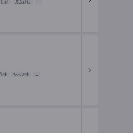
边纱
尼龙纱线
...
花线
技术纱线
...