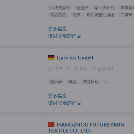
纱线与捻线
花边纱
聚乙烯 (PE)
聚碳酸
環氧乙烷
丙烯
热后可塑性挡板
二甲苯
更多信息-
该供应商的产品
GarnTec GmbH
生产厂家
德国
全球范围
阻水纱
绳边
装订纱线
...
更多信息-
该供应商的产品
HANGZHOU FUTUREYARN
TEXTILE CO., LTD.