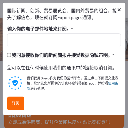
出口商
3
×
国际新闻、创新、贸易展览会、国内外贸易的组合。抢
制造商
3
先了解信息，现在就订阅Exportpages通讯。
花瓶 – 查找制造商和供应商
输入你的电子邮件地址来订阅。
出口商
制造商
3
3
我同意接收你们的新闻简报并接受数据隐私声明。
Exportpages
您可以在任何时候使用我们的通讯中的链接取消订阅。
家庭日用品和住宅
家庭配件
花瓶
我们使用Brevo作为我们的营销平台。通过点击下面提交此表
在Exportpages免費刊登廣告！
格，您承认您所提供的信息将被转移到Brevo，并按照
使用条
款
进行处理。
需求 – 供應 – 二手商品 – 商業聯繫 >> 由此開始
订阅
在Exportpages上發布您的公司與產
品資訊。
立即成為供應商，提升企業能見度>> 點此發布資訊