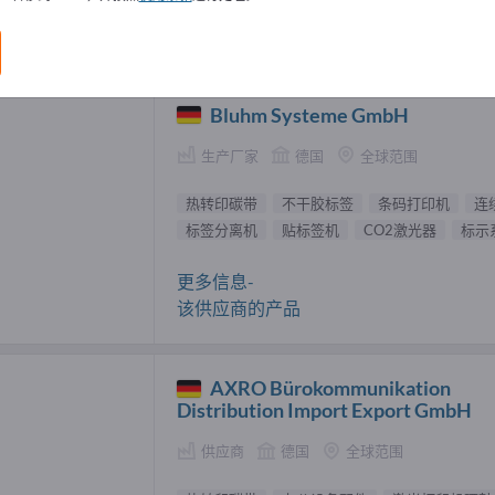
印碳带 供應商 (3)
Bluhm Systeme GmbH
生产厂家
德国
全球范围
热转印碳带
不干胶标签
条码打印机
连
标签分离机
贴标签机
CO2激光器
标示
更多信息-
该供应商的产品
AXRO Bürokommunikation
Distribution Import Export GmbH
供应商
德国
全球范围