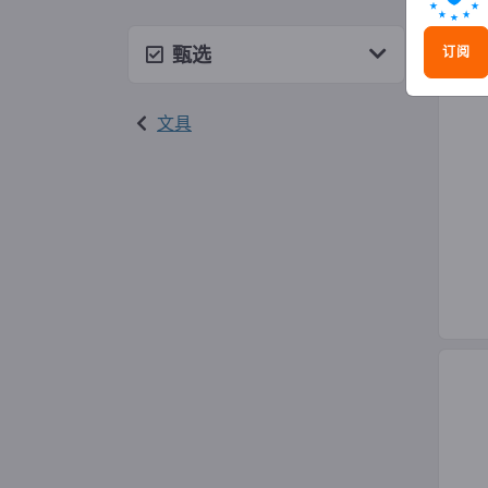
热转
甄选
订阅
文具