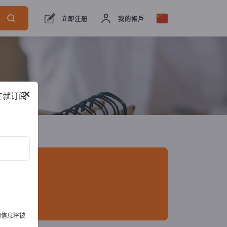
出口商
3
制造商
2
经销商
1
立即注册
我的帳戶
×
在就订阅
的信息将被