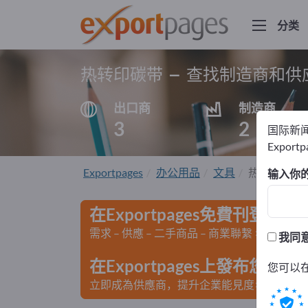
分类
热转印碳带 – 查找制造商和供
出口商
制造商
3
2
国际新
Export
Exportpages
办公用品
文具
热转印碳带
输入你
在Exportpages免費刊登廣告
需求 – 供應 – 二手商品 – 商業聯繫 >> 由此開
我同
在Exportpages上發布您
您可以
立即成為供應商，提升企業能見度>> 點此發