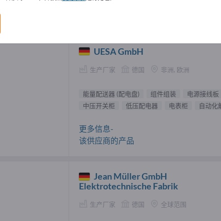
配送器 (配电盘) 供應商 (2)
UESA GmbH
生产厂家
德国
非洲, 欧洲
能量配送器 (配电盘)
组件组装
电源接线板
中压开关柜
低压配电器
电表柜
自动化
更多信息-
该供应商的产品
Jean Müller GmbH
Elektrotechnische Fabrik
生产厂家
德国
全球范围