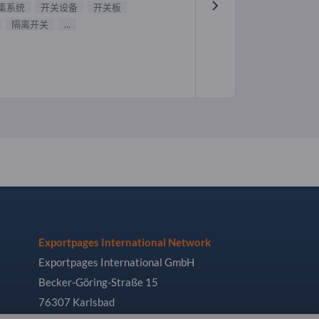
集系统
开关设备
开关板
隔离开关
...
Exportpages International Network
Exportpages International GmbH
Becker-Göring-Straße 15
76307 Karlsbad