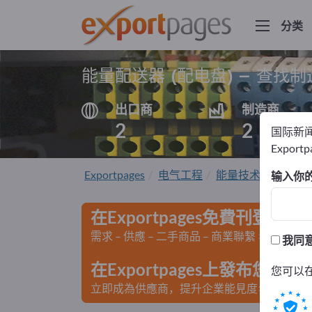
分类
能量配送器 (配电盘) – 查找
出口商
制造商
2
2
国际新
Export
Exportpages
电气工程
能量技术
能量配送
输入你
在Exportpages免費刊登廣告
需求 – 供應 – 二手商品 – 商業聯繫 >> 由此開
我同
在Exportpages上發布您
您可以
立即成為供應商，提升企業能見度>> 點此發