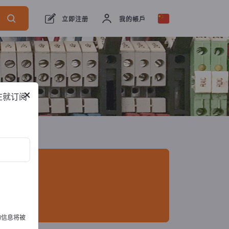
出口商
2
制造商
2
立即注册
我的帳戶
×
在就订阅
的信息将被